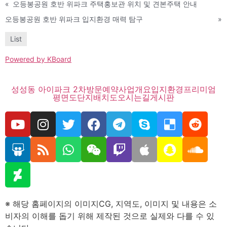
«
오등봉공원 호반 위파크 주택홍보관 위치 및 견본주택 안내
오등봉공원 호반 위파크 입지환경 매력 탐구
»
List
Powered by KBoard
성성동 아이파크 2차
방문예약
사업개요
입지환경
프리미엄
평면도
단지배치도
오시는길
게시판
※ 해당 홈페이지의 이미지CG, 지역도, 이미지 및 내용은 소
비자의 이해를 돕기 위해 제작된 것으로 실제와 다를 수 있